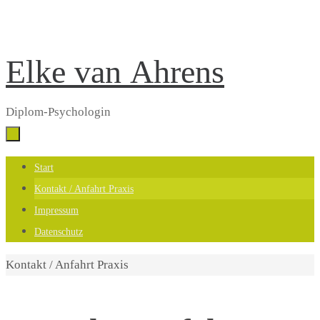
Zum
Elke van Ahrens
Inhalt
springen
Diplom-Psychologin
Zum
Start
Inhalt
Kontakt / Anfahrt Praxis
springen
Impressum
Datenschutz
Start
Kontakt / Anfahrt Praxis