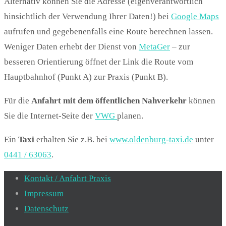
Alternativ können Sie die Adresse (eigenverantwortlich
hinsichtlich der Verwendung Ihrer Daten!) bei
Google Maps
aufrufen und gegebenenfalls eine Route berechnen lassen.
Weniger Daten erhebt der Dienst von
MetaGer
– zur
besseren Orientierung öffnet der Link die Route vom
Hauptbahnhof (Punkt A) zur Praxis (Punkt B).
Für die
Anfahrt mit dem öffentlichen Nahverkehr
können
Sie die Internet-Seite der
VWG
planen.
Ein
Taxi
erhalten Sie z.B. bei
www.oldenburg-taxi.de
unter
0441 / 63063
.
Kontakt / Anfahrt Praxis
Impressum
Datenschutz